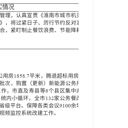
实情况
管理，认真宣贯《淮南市城市机关
》，将过紧日子、厉行节约反对浪
合，紧盯制止餐饮浪费、节能降耗
公用房
平米，腾退超标用房
1858.7
4
批次，购置（更新）新能源公务用
工作，市直及寿县等
个县区集中办
8
系统内小循环，全市
家公务餐改
132
省级平台。保障各类会议
余场
9100
视频监控系统改建工作。