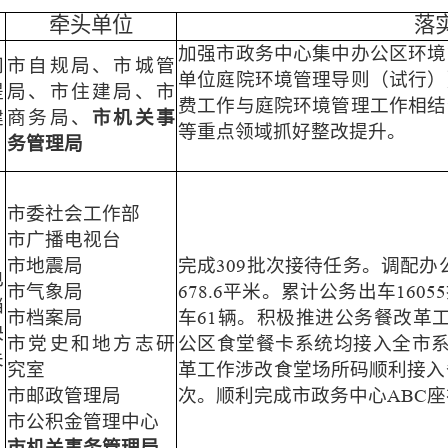
牵头单位
落
加强市政务中心集中办公区环境
间
市自规局、市城管
单位庭院环境管理导则（试行）
提
局、市住建局、市
费工作与庭院环境管理工作相结
建
商务局、
市机关事
等重点领域抓好整改提升。
务管理局
市委社会工作部
市广播电视台
市地震局
完成
批次接待任务。调配办
309
电
市气象局
平米。累计公务出车
678.6
16055
档
市档案局
车
辆。积极推进公务餐改革
61
快
市党史和地方志研
公区食堂餐卡系统均接入全市
关
究室
革工作涉改食堂场所码顺利接入
市邮政管理局
次。顺利完成市政务中心
座
ABC
市公积金管理中心
市机关事务管理局