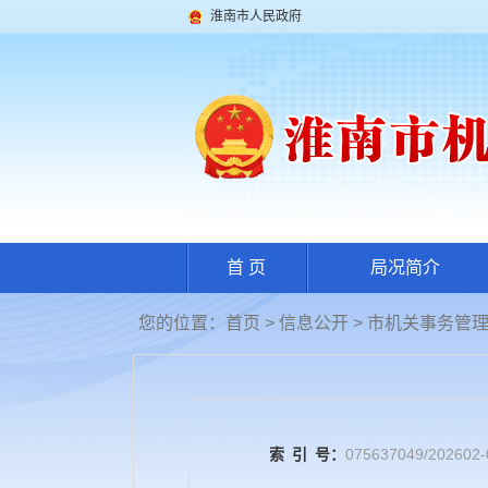
淮南市人民政府
首 页
局况简介
您的位置：
首页
>
信息公开
> 市机关事务管
索
引
号：
075637049/202602-