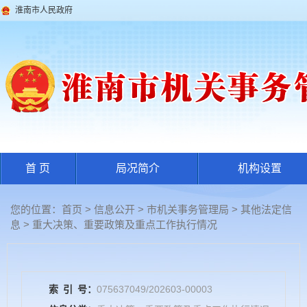
淮南市人民政府
首 页
局况简介
机构设置
您的位置：
首页
>
信息公开
> 市机关事务管理局
>
其他法定信
息
>
重大决策、重要政策及重点工作执行情况
索
引
号：
075637049/202603-00003