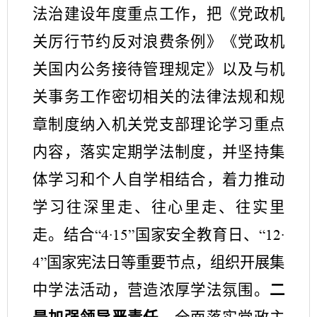
法治建设年度重点工作，
把
《党政机
关厉行节约反对浪费条例》
《
党政机
关
国内公务接待管理规定》
以及与机
关事务工作密切相关的法律法规和规
章制度
纳入机关党支部理论学习重点
内容，落实定期学法制度，
并坚持
集
体学习和个人自学
相结合
，着力推动
学习往深里走、往心里走、往实里
走。
结合
国家安全教育日、
“4·15”
“12·
国家宪法日等重要节点，组织开展
集
4”
中学法活动，
营造浓厚学法氛围。
二