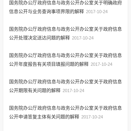
国务院办公厅政府信息与政务公开办公室关于明确政府
信息公开与业务查询事项界限的解释
2017-10-24
国务院办公厅政府信息与政务公开办公室关于政府信息
公开处理决定送达问题的解释
2017-10-24
国务院办公厅政府信息与政务公开办公室关于政府信息
公开年度报告有关项目填报问题的解释
2017-10-24
国务院办公厅政府信息与政务公开办公室关于政府信息
公开期限有关问题的解释
2017-10-24
国务院办公厅政府信息与政务公开办公室关于政府信息
公开申请答复主体有关问题的解释
2017-10-24