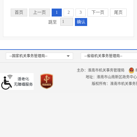
首页
上一页
1
2
3
下一页
尾页
确认
跳至
--国家机关事务管理局--
--省级机关事务管理局--
主办：淮南市机关事务管理局
皖
地址：淮南市山南新区政务中心
版权所有：淮南市机关事务