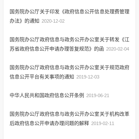
国务院办公厅关于印发《政府信息公开信息处理费管理
办法》的通知
2020-12-02
国务院办公厅政府信息与政务公开办公室关于转发《江
苏省政府信息公开申请办理答复规范》的函
2020-02-04
国务院办公厅政府信息与政务公开办公室关于规范政府
信息公开平台有关事项的通知
2019-12-03
中华人民共和国政府信息公开条例
2019-06-21
国务院办公厅政府信息与政务公开办公室关于机构改革
后政府信息公开申请办理问题的解释
2019-02-11