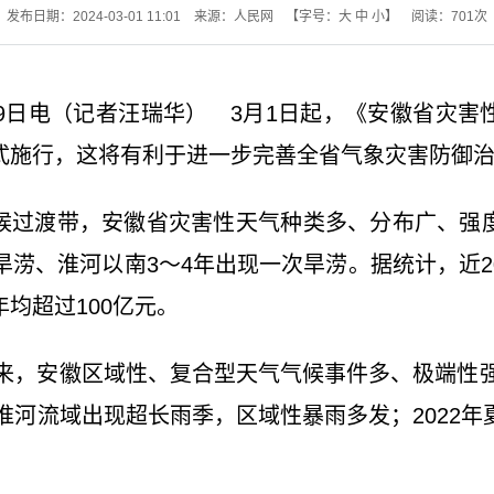
发布日期：2024-03-01 11:01
来源：人民网
【字号：
大
中
小
】
阅读：
701
次
29日电（记者汪瑞华） 3月1日起，《安徽省灾害
式施行，这将有利于进一步完善全省气象灾害防御
候过渡带，安徽省灾害性天气种类多、分布广、强
旱涝、淮河以南3～4年出现一次旱涝。据统计，近
均超过100亿元。
以来，安徽区域性、复合型天气气候事件多、极端性强
年淮河流域出现超长雨季，区域性暴雨多发；2022