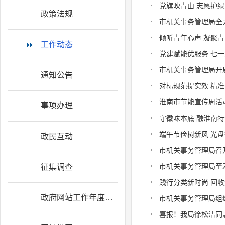
党旗映青山 志愿护绿
政策法规
市机关事务管理局全
倾听青年心声 凝聚
工作动态
党建赋能优服务 七
市机关事务管理局开
通知公告
对标规范提实效 精
淮南市节能宣传周活
事项办理
守徽味本底 融淮南特
端午节俭树新风 光
政民互动
市机关事务管理局召
市机关事务管理局至
征集调查
践行分类新时尚 回
政府网站工作年度报表
市机关事务管理局组
喜报！我局徐松洁同志