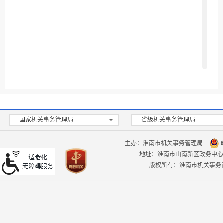
下午
，节假日除外；
12:00
14:30-17:30
．其他：新闻发布会、报刊、
3
广播、电视等。
（三）政府信息编排体系。
政府信息公开目录使用电子文档
方式编排、记录和存储各类信息，主
--国家机关事务管理局--
--省级机关事务管理局--
要含以下要素：
主办：淮南市机关事务管理局
皖
信
内
发
发
成
生
废
地址：淮南市山南新区政务中心
索
点
关
版权所有：淮南市机关事务
息
容
文
布
文
效
止
名
文
引
击
键
分
分
日
机
日
时
时
称
号
号
量
词
类
类
期
构
期
间
间
索引号：索引号是为方便信息
1.